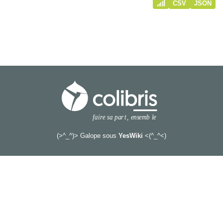
CSV
JSON
(>^_^)> Galope sous
YesWiki
<(^_^<)